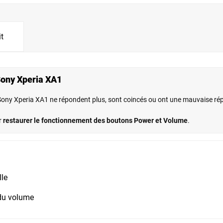
it
ony Xperia XA1
ny Xperia XA1 ne répondent plus, sont coincés ou ont une mauvaise répo
r
restaurer le fonctionnement des boutons Power et Volume
.
lle
 du volume