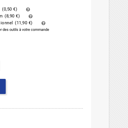
d
(
0,50 €
)
um
(
8,90 €
)
sionnel
(
11,90 €
)
er des outils à votre commande