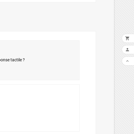


nse tactile ?
