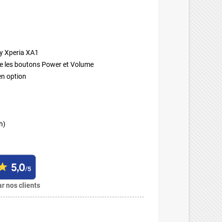
y Xperia XA1
e les boutons Power et Volume
en option
h)
r nos clients