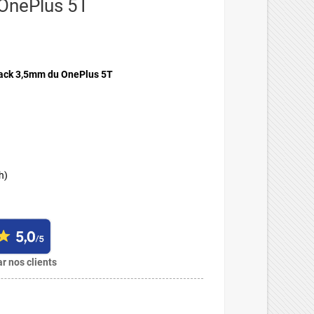
 OnePlus 5T
jack 3,5mm du OnePlus 5T
h)
r nos clients