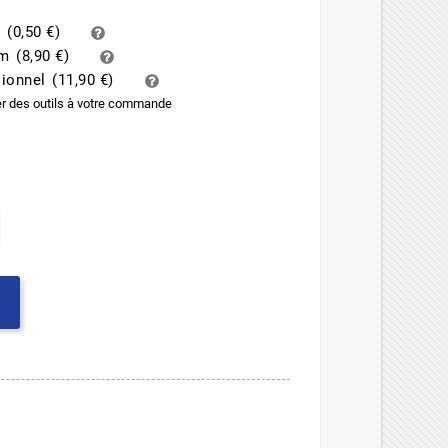
d
(
0,50 €
)
um
(
8,90 €
)
sionnel
(
11,90 €
)
er des outils à votre commande