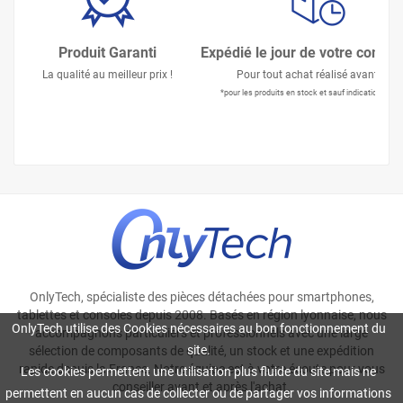
Produit Garanti
Expédié le jour de votre comm
La qualité au meilleur prix !
Pour tout achat réalisé avant 15h
*pour les produits en stock et sauf indication contr
OnlyTech, spécialiste des pièces détachées pour smartphones,
tablettes et consoles depuis 2008. Basés en région lyonnaise, nous
OnlyTech utilise des Cookies nécessaires au bon fonctionnement du
accompagnons particuliers et professionnels avec une large
site.
sélection de composants de qualité, un stock et une expédition
rapide depuis la France. Notre équipe est à votre écoute pour vous
Les cookies permettent une utilisation plus fluide du site mais ne
conseiller avant et après l'achat.
permettent en aucun cas de collecter ou de partager vos informations