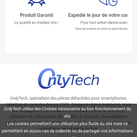
Produit Garanti
Expédié le jour de votre comm
La qualité au meilleur prix !
Pour tout achat réalisé avant 15h
*pour les produits en stock et sauf indication contr
OnlyTech, spécialiste des pièces détachées pour smartphones,
tablettes et consoles depuis 2008. Basés en région lyonnaise, nous
OnlyTech utilise des Cookies nécessaires au bon fonctionnement du
accompagnons particuliers et professionnels avec une large
site.
sélection de composants de qualité, un stock et une expédition
rapide depuis la France. Notre équipe est à votre écoute pour vous
Les cookies permettent une utilisation plus fluide du site mais ne
conseiller avant et après l'achat.
permettent en aucun cas de collecter ou de partager vos informations